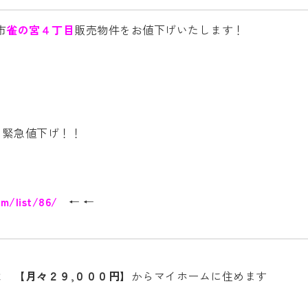
市
雀の宮４丁目
販売物件をお値下げいたします！
を緊急値下げ！！
om/list/86/
← ←
合は
【月々２９,０００円】
からマイホームに住めます